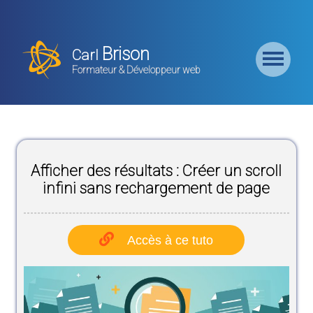
Retour
Accueil
Brison
Carl
Formation
Formateur & Développeur web
Backend
Formation
CMS
Afficher des résultats : Créer un scroll
Formation
Frontend
infini sans rechargement de page
Formation
Logiciel
Accès à ce tuto
Liste des
Bundles