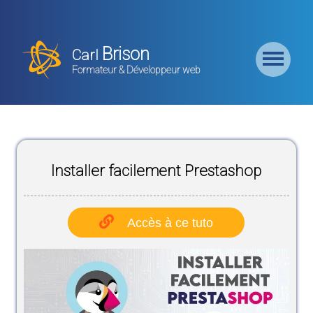
Retour
Accueil
Brison
Carl
Formation
Formateur & Développeur web
Backend
Formation
CMS
Installer facilement Prestashop
Formation
Frontend
Accès à ce tuto
Formation
Logiciel
Liste des
Bundles