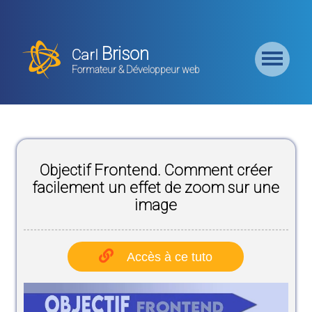
Retour
Accueil
Brison
Carl
Formation
Formateur & Développeur web
Backend
Formation
CMS
Objectif Frontend. Comment créer
Formation
Frontend
facilement un effet de zoom sur une
image
Formation
Logiciel
Accès à ce tuto
Liste des
Bundles