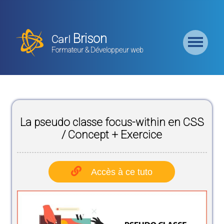
Retour
Accueil
Brison
Carl
Formation
Formateur & Développeur web
Backend
Formation
CMS
La pseudo classe focus-within en CSS
Formation
Frontend
/ Concept + Exercice
Formation
Logiciel
Accès à ce tuto
Liste des
Bundles