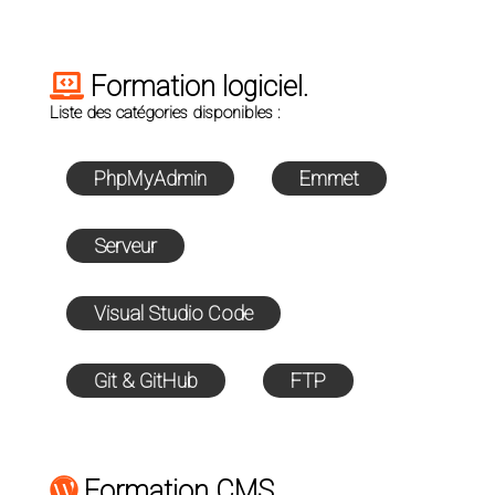
Formation logiciel.
Liste des catégories disponibles :
PhpMyAdmin
Emmet
Serveur
Visual Studio Code
Git & GitHub
FTP
Formation CMS.