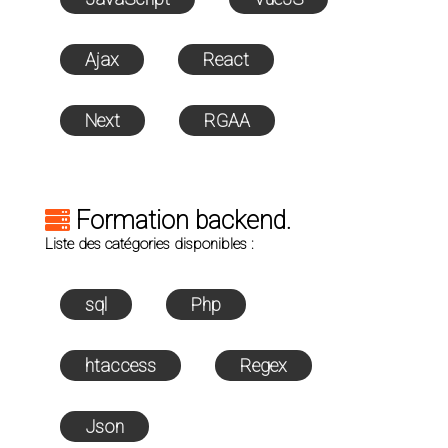
Ajax
React
Next
RGAA
Formation backend.
Liste des catégories disponibles :
sql
Php
htaccess
Regex
Json