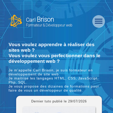
Retour
Accueil
Brison
Carl
Formation
Formateur & Développeur web
Backend
Formation
Vous voulez apprendre à réaliser des
CMS
sites web ?
Vous voulez vous perfectionner dans le
développement web ?
Formation
Frontend
Je m'appelle Carl Brison, je suis formateur en
développement de site web.
Je maitrise les langages HTML, CSS, JavaScript,
Formation
Php, SQL.
Logiciel
Je vous propose des dizaines de formations pour
faire de vous un développeur de qualité.
Liste des
Dernier tuto publié le 29/07/2026
Bundles