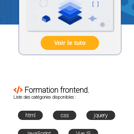
Voir le tuto
Formation frontend.
Liste des catégories disponibles :
html
css
jquery
JavaScript
VueJS